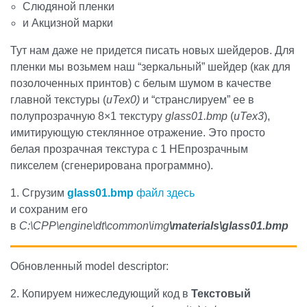
Слюдяной пленки
и Акцизной марки
Тут нам даже не придется писать новых шейдеров. Для
пленки мы возьмем наш “зеркальный” шейдер (как для
позолоченных принтов) с белым шумом в качестве
главной текстуры (
uTex0)
и “странслируем” ее в
полупрозрачную 8×1 текстуру
glass01.bmp
(
uTex3
),
имитирующую стеклянное отражение. Это просто
белая прозрачная текстура с 1 НЕпрозрачным
пикселем (сгенерирована программно).
1. Сгрузим
glass01.bmp
файл здесь
и сохраним его
в
C:\CPP\engine\dt\common\img
\materials\glass01.bmp
Обновленный model descriptor:
2. Копируем нижеследующий код в
Текстовый