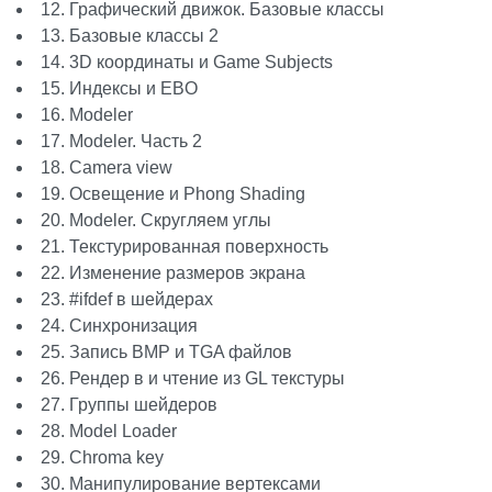
234
return
1;
12. Графический движок. Базовые классы
235
}
13. Базовые классы 2
236
if
(pML->tagName.compare(
"/line
237
pMB->vertices.back()->endOf
14. 3D координаты и Game Subjects
238
pML->lineStartsAt = -1;
15. Индексы и EBO
239
//restore previous material
16. Modeler
240
if
(pMB->materialsStack.siz
241
pMB->usingMaterialN = p
17. Modeler. Часть 2
242
pMB->materialsStack.pop
18. Camera view
243
}
244
return
1;
19. Освещение и Phong Shading
245
}
20. Modeler. Скругляем углы
246
if
(pML->tagName.compare(
"p"
) =
21. Текстурированная поверхность
247
//line point
248
Vertex01* pV = 
new
Vertex01
22. Изменение размеров экрана
249
if
(pMB->vertices.size() > 
23. #ifdef в шейдерах
250
memcpy
(pV, pMB->vertice
251
pV->subjN = pMB->usingSubjN
24. Синхронизация
252
pV->materialN = pMB->usingM
25. Запись BMP и TGA файлов
253
setFloatArray(pV->aPos, 3, 
254
setFloatValue(&pV->aPos[0],
26. Рендер в и чтение из GL текстуры
255
setFloatValue(&pV->aPos[1],
27. Группы шейдеров
256
setFloatValue(&pV->aPos[2],
28. Model Loader
257
float
dPos[3] = { 0,0,0 };
258
setFloatArray(dPos, 3, 
"dxy
29. Chroma key
259
setFloatValue(&dPos[0], 
"dx
30. Манипулирование вертексами
260
setFloatValue(&dPos[1], 
"dy