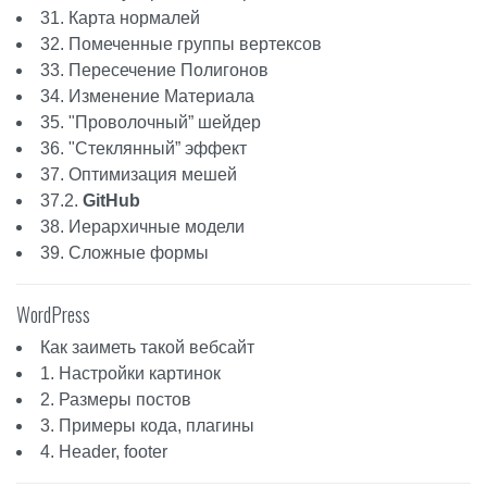
261
setFloatValue(&dPos[2], 
"dz
31. Карта нормалей
262
if
(!v3equals(dPos, 0))
32. Помеченные группы вертексов
263
for
(
int
i = 0; i < 3; 
33. Пересечение Полигонов
264
pV->aPos[i] += dPos
265
pMB->vertices.push_back(pV)
34. Изменение Материала
266
return
1;
35. "Проволочный” шейдер
267
}
268
mylog(
"ERROR in ModelLoader::pr
36. "Стеклянный” эффект
269
return
-1;
37. Оптимизация мешей
270
}
37.2.
GitHub
271
272
int
ModelLoader::fillProps_vs(Virtu
38. Иерархичные модели
273
//sets virtual shape
39. Сложные формы
274
setCharsValue(pVS->shapeType, 2
275
setFloatArray(pVS->whl, 3, 
"whl
276
//extensions
WordPress
277
float
ext;
278
if
(varExists(
"ext"
, tagStr)) {
Как заиметь такой вебсайт
279
setFloatValue(&ext, 
"ext"
, 
280
pVS->setExt(ext);
1. Настройки картинок
281
}
2. Размеры постов
282
if
(varExists(
"extX"
, tagStr)) 
283
setFloatValue(&ext, 
"extX"
,
3. Примеры кода, плагины
284
pVS->setExtX(ext);
4. Header, footer
285
}
286
if
(varExists(
"extY"
, tagStr)) 