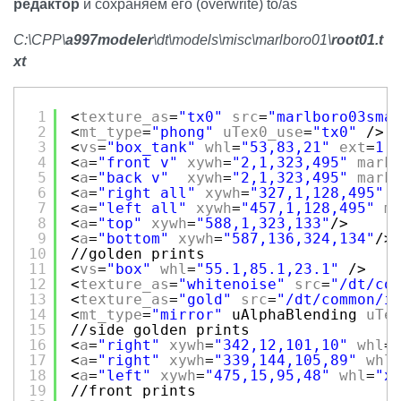
редактор
и сохраняем его (overwrite) to/as
C:\CPP\
a997modeler
\dt\models\misc\marlboro01\
root01.t
xt
1
<
texture_as
=
"tx0"
src
=
"marlboro03sma
2
<
mt_type
=
"phong"
uTex0_use
=
"tx0"
/>
3
<
vs
=
"box_tank"
whl
=
"53,83,21"
ext
=
1
4
<
a
=
"front v"
xywh
=
"2,1,323,495"
mark
5
<
a
=
"back v"
xywh
=
"2,1,323,495"
mark
6
<
a
=
"right all"
xywh
=
"327,1,128,495"
7
<
a
=
"left all"
xywh
=
"457,1,128,495"
m
8
<
a
=
"top"
xywh
=
"588,1,323,133"
/>
9
<
a
=
"bottom"
xywh
=
"587,136,324,134"
/>
10
//golden prints
11
<
vs
=
"box"
whl
=
"55.1,85.1,23.1"
/>
12
<
texture_as
=
"whitenoise"
src
=
"/dt/co
13
<
texture_as
=
"gold"
src
=
"/dt/common/i
14
<
mt_type
=
"mirror"
uAlphaBlending 
uTe
15
//side golden prints
16
<
a
=
"right"
xywh
=
"342,12,101,10"
whl
=
17
<
a
=
"right"
xywh
=
"339,144,105,89"
whl
18
<
a
=
"left"
xywh
=
"475,15,95,48"
whl
=
"x
19
//front prints