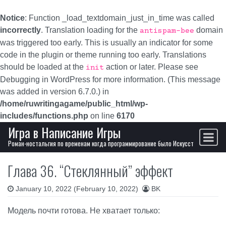
Skip to content
Notice
: Function _load_textdomain_just_in_time was called
incorrectly
. Translation loading for the
domain
antispam-bee
was triggered too early. This is usually an indicator for some
code in the plugin or theme running too early. Translations
should be loaded at the
action or later. Please see
init
Debugging in WordPress
for more information. (This message
was added in version 6.7.0.) in
/home/ruwritingagame/public_html/wp-
includes/functions.php
on line
6170
Игра в Написание Игры
Main Navigation
Роман-ностальгия по временам когда программирование было Искусством, а не р
Глава 36. “Стеклянный” эффект
January 10, 2022
(February 10, 2022)
BK
Модель почти готова. Не хватает только: