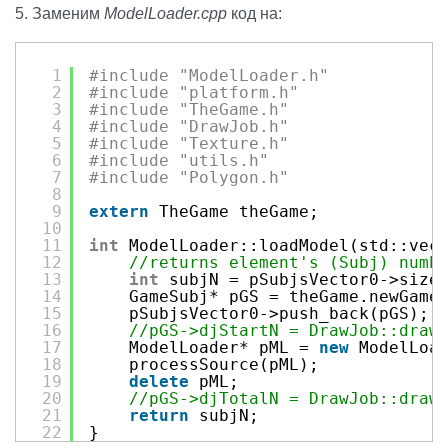
29
if
(pDJ->glVAOid > 0) {
5. Заменим
ModelLoader.cpp
код на:
30
glBindBuffer(GL_ARRAY_BUFFE
31
glDeleteVertexArrays(1, &(p
32
}
1
#include "ModelLoader.h"
33
glGenVertexArrays(1, &pDJ->glVA
2
#include "platform.h"
34
glBindVertexArray(pDJ->glVAOid)
3
#include "TheGame.h"
35
4
#include "DrawJob.h"
36
//open shader descriptor to acc
5
#include "Texture.h"
37
Shader* pShader = Shader::shade
6
#include "utils.h"
38
7
#include "Polygon.h"
39
activeVBOid = 0;
8
40
attachAttribute(pShader->l_aPos
9
extern
TheGame theGame;
41
attachAttribute(pShader->l_aNor
10
42
attachAttribute(pShader->l_aTuv
11
int
ModelLoader::loadModel(std::vec
43
attachAttribute(pShader->l_aTuv
12
//returns element's (Subj) numb
44
attachAttribute(pShader->l_aTan
13
int
subjN = pSubjsVector0->size
45
attachAttribute(pShader->l_aBin
14
GameSubj* pGS = theGame.newGame
46
15
pSubjsVector0->push_back(pGS);
47
if
(pDJ->glEBOid > 0)
16
//pGS->djStartN = DrawJob::draw
48
glBindBuffer(GL_ELEMENT_ARR
17
ModelLoader* pML = 
new
ModelLoa
49
18
processSource(pML);
50
glBindVertexArray(0);
19
delete
pML;
51
glBindBuffer(GL_ELEMENT_ARRAY_B
20
//pGS->djTotalN = DrawJob::draw
52
glBindBuffer(GL_ARRAY_BUFFER, 0
21
return
subjN;
53
return
1;
22
}
54
}