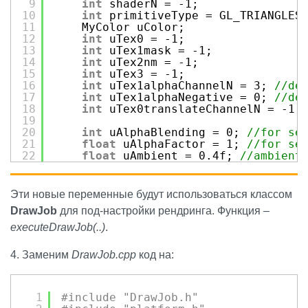
9
int
shaderN = -1;
10
int
primitiveType = GL_TRIANGLES
11
MyColor uColor;
12
int
uTex0 = -1;
13
int
uTex1mask = -1;
14
int
uTex2nm = -1;
15
int
uTex3 = -1;
16
int
uTex1alphaChannelN = 3; 
//de
17
int
uTex1alphaNegative = 0; 
//de
18
int
uTex0translateChannelN = -1;
19
20
int
uAlphaBlending = 0; 
//for se
21
float
uAlphaFactor = 1; 
//for se
22
float
uAmbient = 0.4f; 
//ambient
23
//specular light parameters
24
float
uSpecularIntencity = 0.8f;
25
float
uSpecularMinDot = 0.8f;
Эти новые переменные будут использоваться классом
26
float
uSpecularPowerOf = 20.0f;
DrawJob
для под-настройки рендринга. Функция –
27
28
float
lineWidth = 1;
executeDrawJob(..)
.
29
int
zBuffer = 1;
30
int
zBufferUpdate = 1;
4. Заменим
DrawJob.cpp
код на:
31
public
:
32
int
pickShaderNumber() { 
return
33
static
int
pickShaderNumber(Mate
34
void
setShaderType(std::string n
1
#include "DrawJob.h"
35
static
void
setShaderType(Materi