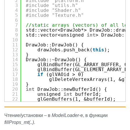
2
#include "platform.h"
36
void
clear() { clear(
this
); };
3
#include "utils.h"
37
static
void
clear(Material* pMT)
4
#include "Shader.h"
38
int
assignShader(std::string nee
5
#include "Texture.h"
39
static
int
assignShader(Material
6
40
};
7
//static arrays (vectors) of all lo
8
std::vector<DrawJob*> DrawJob::draw
9
std::vector<unsigned 
int
> DrawJob::
10
11
DrawJob::DrawJob() {
12
drawJobs.push_back(
this
);
13
}
14
DrawJob::~DrawJob() {
15
glBindBuffer(GL_ARRAY_BUFFER, 0
16
glBindBuffer(GL_ELEMENT_ARRAY_B
17
if
(glVAOid > 0)
18
glDeleteVertexArrays(1, &gl
19
}
20
int
DrawJob::newBufferId() {
21
unsigned 
int
bufferId;
22
glGenBuffers(1, &bufferId);
23
buffersIds.push_back(bufferId);
24
return
(
int
)bufferId;
25
}
Чтение/установки – в
ModelLoader
-е, в функции
26
unsigned 
int
activeVBOid;
fillProps_mt(..)
.
27
int
DrawJob::buildVAOforShader(Draw
28
//delete VAO if exists already