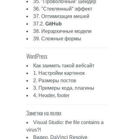
35. "Проволочный” шейдер
36. "Стеклянный” эффект
37. Оптимизация мешей
37.2.
GitHub
38. Иерархичные модели
39. Сложные формы
WordPress
Как заиметь такой вебсайт
1. Настройки картинок
2. Размеры постов
3. Примеры кода, плагины
4. Header, footer
Заметки на полях
Visual Studio: the file contains a
virus?!
Видео. DaVinci Resolve