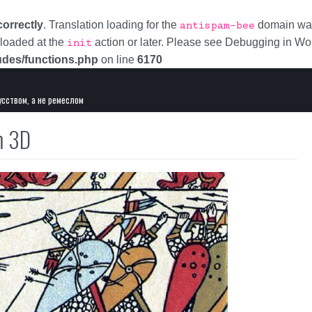
correctly
. Translation loading for the
domain was 
antispam-bee
 loaded at the
action or later. Please see
Debugging in Wo
init
udes/functions.php
on line
6170
усством, а не ремеслом
m 3D