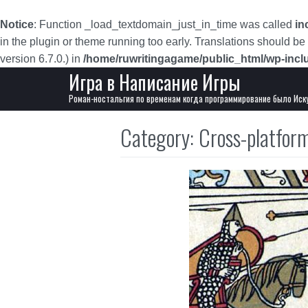
Skip to content
Notice
: Function _load_textdomain_just_in_time was called
in
in the plugin or theme running too early. Translations should be
version 6.7.0.) in
/home/ruwritingagame/public_html/wp-incl
Игра в Написание Игры
Main Navigation
Роман-ностальгия по временам когда программирование было Иск
Category:
Cross-platfor